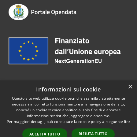
Portale Opendata
Recapiti e contatti
×
Informazioni sui cookie
Telefono:
+39 08542831
Questo sito web utilizza cookie tecnici e assimilati strettamente
necessari al corretto funzionamento e alla navigazione del sito,
nonché un cookie tecnico analitico al solo fine di elaborare
informazioni statistiche, aggregate e anonime.
RSS
Copyright © 2026 • Portale
Per maggiori dettagli, può consultare la cookie policy al seguente
link
Accessibilità
Opendata • Powered by
Privacy
Municipium
Accesso
•
RIFIUTA TUTTO
ACCETTA TUTTO