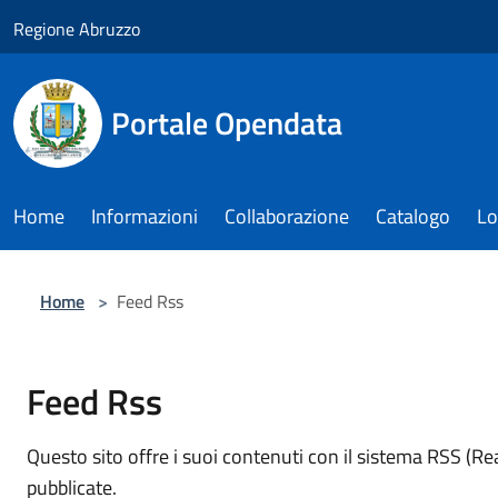
Salta al contenuto principale
Regione Abruzzo
Portale Opendata
Home
Informazioni
Collaborazione
Catalogo
Lo
Home
>
Feed Rss
Feed Rss
Questo sito offre i suoi contenuti con il sistema RSS (R
pubblicate.